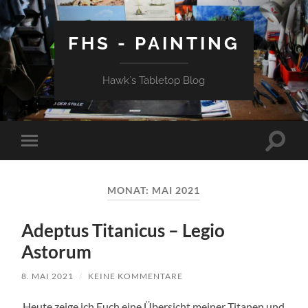
FHS - PAINTING
Hawk`s Tabletop Blog
Suchfe
Mobile-
ein-/a
Menü
ein-/ausblenden
MONAT:
MAI 2021
Adeptus Titanicus – Legio
Astorum
8. MAI 2021
/
KEINE KOMMENTARE
Heute zeige ich Euch eine Übersicht meiner Titanen und