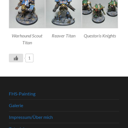
Warhound Scout
Reaver Titan
Questoris Knights
Titan
1
FHS-Painting
Galerie
Impressum/Über mich