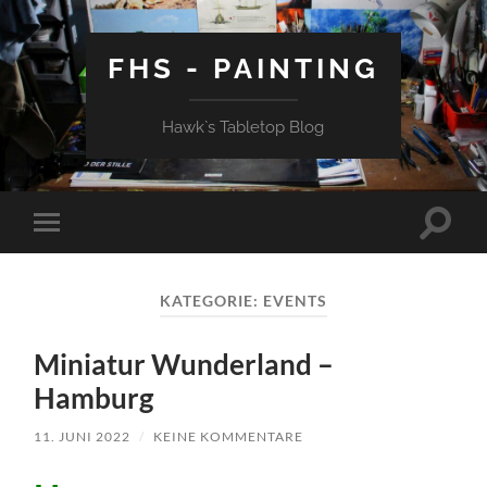
FHS - PAINTING
Hawk`s Tabletop Blog
Suchfe
Mobile-
ein-/a
Menü
ein-/ausblenden
KATEGORIE:
EVENTS
Miniatur Wunderland –
Hamburg
11. JUNI 2022
/
KEINE KOMMENTARE