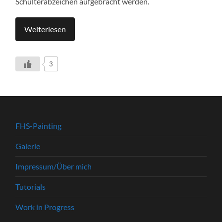
Schulterabzeichen aufgebracht werden.
Weiterlesen
3
FHS-Painting
Galerie
Impressum/Über mich
Tutorials
Work in Progress