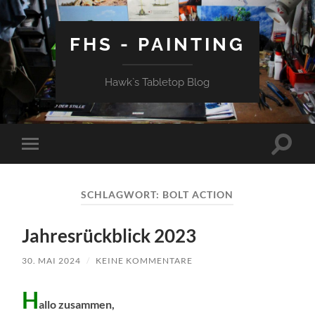
FHS - PAINTING
Hawk`s Tabletop Blog
Suchfe
Mobile-
ein-/a
Menü
ein-/ausblenden
SCHLAGWORT:
BOLT ACTION
Jahresrückblick 2023
30. MAI 2024
/
KEINE KOMMENTARE
H
allo zusammen,