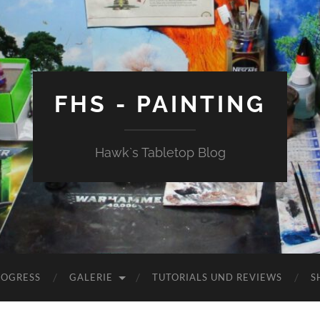
FHS - PAINTING
Hawk`s Tabletop Blog
ROGRESS
GALERIE
TUTORIALS UND REVIEWS
S