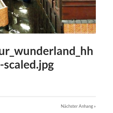
tur_wunderland_hh
scaled.jpg
Nächster
Anhang
»