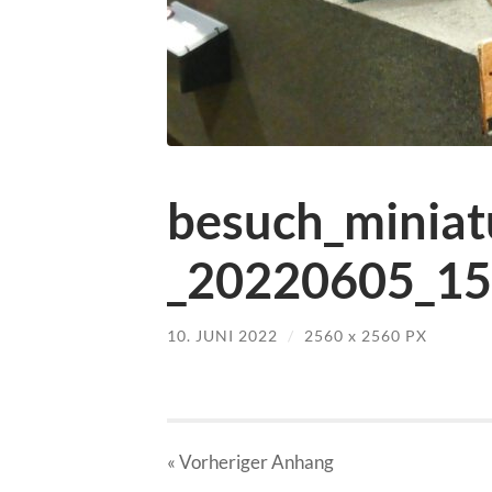
besuch_minia
_20220605_15-
10. JUNI 2022
/
2560
x
2560 PX
« Vorheriger
Anhang