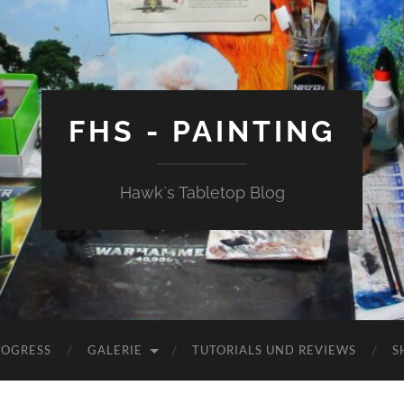
FHS - PAINTING
Hawk`s Tabletop Blog
ROGRESS
GALERIE
TUTORIALS UND REVIEWS
S