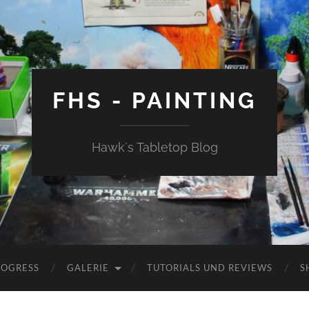
FHS - PAINTING
Hawk`s Tabletop Blog
ROGRESS
GALERIE
TUTORIALS UND REVIEWS
S