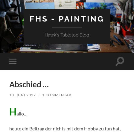
FHS - PAINTING
Hawk`s Tabletop Blog
Suchfe
Mobile-
ein-/a
Menü
ein-/ausblenden
Abschied …
10. JUNI 2022
/
1 KOMMENTAR
H
allo…
heute ein Beitrag der nichts mit dem Hobby zu tun hat,