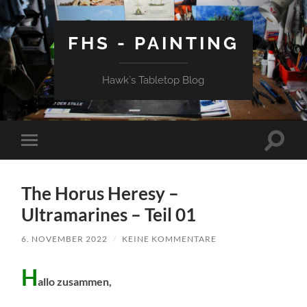
FHS - PAINTING
Hawk`s Tabletop Blog
Suchfe
Mobile-
ein-/a
Menü
ein-/ausblenden
The Horus Heresy –
Ultramarines – Teil 01
6. NOVEMBER 2022
/
KEINE KOMMENTARE
H
allo zusammen,