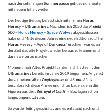
nach der sehr langen
Sommerpause
geht es nun heute
mit neuem Inhalt weiter.
Der heutige Beitrag befasst sich mit meinen
Horus
Heresy –
Ultramarines
. Nachdem ich 2020 das
Projekt
500
–
Horus Heresy – Space Wolves
abgeschlossen
habe und Mitte diesen Jahres eine neue Edition zu „
The
Horus Heresy – Age of Darkness
“ erschien, war es an
der Zeit das alte Projekt wieder heraus zu kramen und
daran weiter zu machen.
Moment mal? Altes Projekt? Ja, denn ich hatte mit den
Ultramarines
bereits im Jahre 2019 begonnen. Angefixt
durch meinen alten
Wegbegleiter
und
Freund
Nils
beschloss ich diese Armee endlich zu bauen, denn die
Figuren aus der „
Betrayal of Calth
“ – Box lagen schon
lange, ungenutzt rum.
So wurde fleißig geschnitzt und es entstand nach und