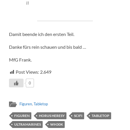
II
Damit beende ich den ersten Teil.
Danke fürs rein schauen und bis bald …
MfG Frank.
Post Views:
2.649
0
Figuren
,
Tabletop
FIGUREN
HORUS HERESY
SCIFI
TABLETOP
ULTRAMARINES
WH30K